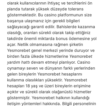
olarak kullanıcılarının ihtiyaç ve tercihlerini ön
planda tutarak yüksek düzeyde tolerans
göstermektedir. Bu casino platformunun size
başarıya ulaşmanız için gerekli bilgileri
sağlayacağı garanti edilir. Bahislerde kazanma
olasılığı, oranları sürekli olarak takip ettiğiniz
takdirde önemli miktarda bonus ödemesine yol
açar. Netlik olmamasına rağmen şirketin
Yesmorebet genel merkezi yerinde duruyor ve
birden fazla ülkede hizmetlerine
Yesmorebet
yardım hattı
devam etmeyi planlıyor. Casino
oynamayı seven ve dünyanın farklı yerlerinden
gelen bireylerin Yesmorebet hesaplarını
kullanma olasılıkları yüksektir. Yesmorebet
hesapları 18 yaş ve üzeri bireylerin erişimine
açıktır ve sürekli olarak olağanüstü hizmetler
göstermiştir. Yesmorebet halkının kullandığı
iletişim yöntemleri hakkında. Bilgili personelinin