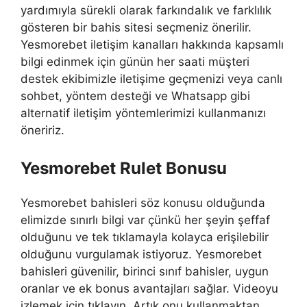
yardımıyla sürekli olarak farkındalık ve farklılık
gösteren bir bahis sitesi seçmeniz önerilir.
Yesmorebet iletişim kanalları hakkında kapsamlı
bilgi edinmek için günün her saati müşteri
destek ekibimizle iletişime geçmenizi veya canlı
sohbet, yöntem desteği ve Whatsapp gibi
alternatif iletişim yöntemlerimizi kullanmanızı
öneririz.
Yesmorebet Rulet Bonusu
Yesmorebet bahisleri söz konusu olduğunda
elimizde sınırlı bilgi var çünkü her şeyin şeffaf
olduğunu ve tek tıklamayla kolayca erişilebilir
olduğunu vurgulamak istiyoruz. Yesmorebet
bahisleri güvenilir, birinci sınıf bahisler, uygun
oranlar ve ek bonus avantajları sağlar. Videoyu
izlemek için tıklayın. Artık onu kullanmaktan