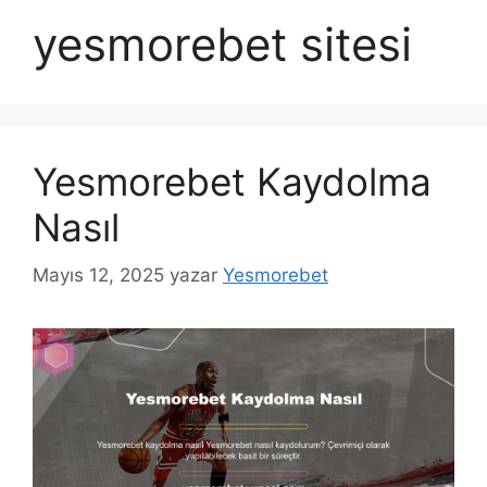
yesmorebet sitesi
Yesmorebet Kaydolma
Nasıl
Mayıs 12, 2025
yazar
Yesmorebet