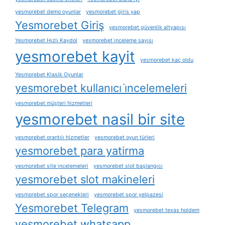
yesmorebet demo oyunlar
yesmorebet giris yap
Yesmorebet Giriş
yesmorebet güvenlik altyapısı
Yesmorebet Hızlı Kaydol
yesmorebet i̇nceleme sayısı
yesmorebet kayit
yesmorebet kaç oldu
Yesmorebet Klasik Oyunlar
yesmorebet kullanıcı i̇ncelemeleri
yesmorebet müşteri hizmetleri
yesmorebet nasil bir site
yesmorebet orantılı hizmetler
yesmorebet oyun türleri
yesmorebet para yatirma
yesmorebet site i̇ncelemeleri
yesmorebet slot başlangıcı
yesmorebet slot makineleri
yesmorebet spor seçenekleri
yesmorebet spor yelpazesi
Yesmorebet Telegram
yesmorebet texas holdem
yesmorebet whatsapp