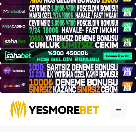
İçeriğe
atla
Menü