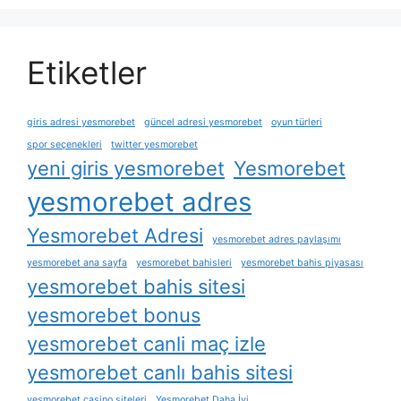
Etiketler
giris adresi yesmorebet
güncel adresi yesmorebet
oyun türleri
spor seçenekleri
twitter yesmorebet
yeni giris yesmorebet
Yesmorebet
yesmorebet adres
Yesmorebet Adresi
yesmorebet adres paylaşımı
yesmorebet ana sayfa
yesmorebet bahisleri
yesmorebet bahis piyasası
yesmorebet bahis sitesi
yesmorebet bonus
yesmorebet canli maç izle
yesmorebet canlı bahis sitesi
yesmorebet casino siteleri
Yesmorebet Daha İyi