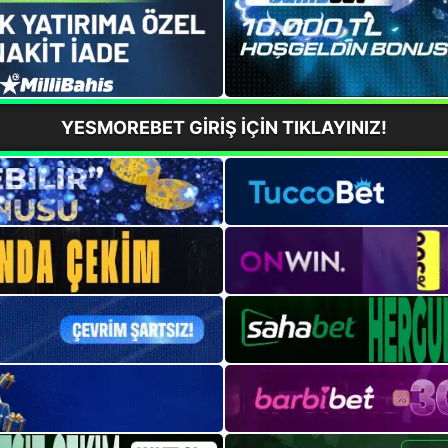
YESMOREBET GİRİŞ İÇİN TIKLAYINIZ!